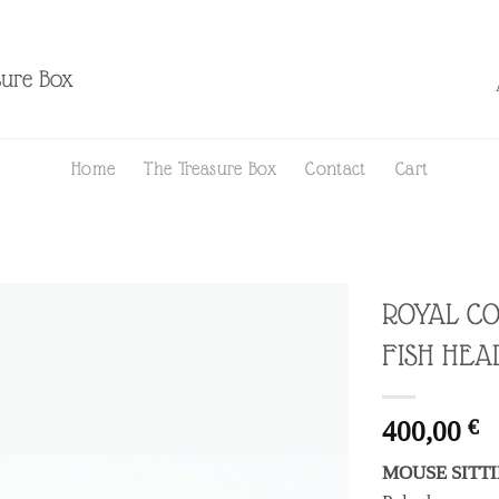
sure Box
Home
The Treasure Box
Contact
Cart
ROYAL CO
FISH HEA
Ajouter
à la liste
d’envies
€
400,00
MOUSE SITTI