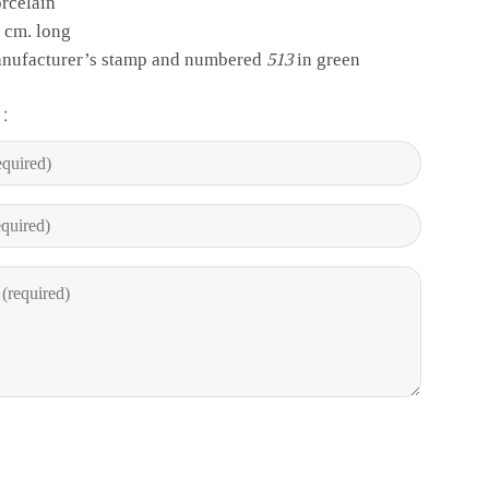
rcelain
8 cm. long
anufacturer’s stamp and numbered
513
in green
: