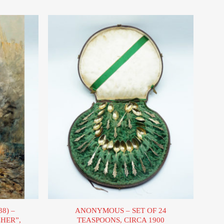
Ajouter
Ajouter
à la liste
à la liste
d’envies
d’envies
8) –
ANONYMOUS – SET OF 24
HER”,
TEASPOONS, CIRCA 1900