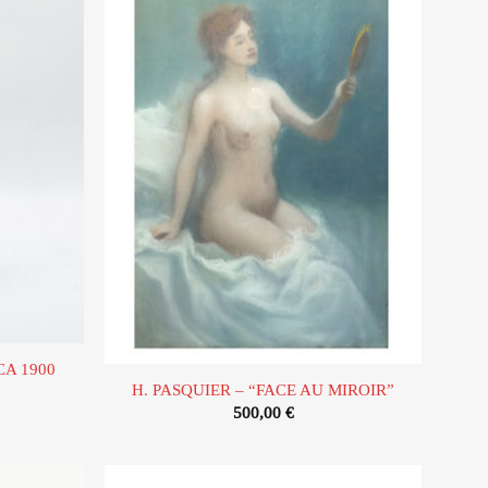
Ajouter
Ajouter
à la liste
à la liste
d’envies
d’envies
CA 1900
H. PASQUIER – “FACE AU MIROIR”
500,00
€