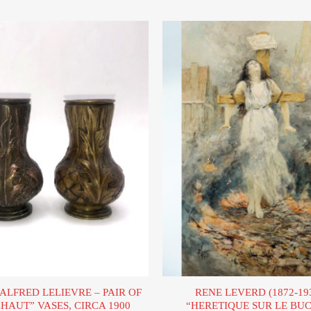
Ajouter
à la liste
d’envies
ALFRED LELIEVRE – PAIR OF
RENE LEVERD (1872-193
HAUT” VASES, CIRCA 1900
“HERETIQUE SUR LE BUC