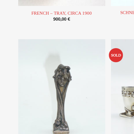
SCHNEI
FRENCH – TRAY, CIRCA 1900
900,00
€
SOLD
Ajouter
à la liste
d’envies