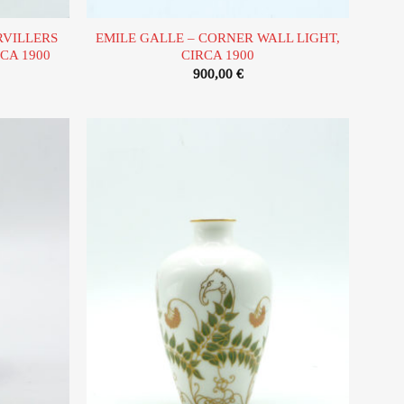
RVILLERS
EMILE GALLE – CORNER WALL LIGHT,
RCA 1900
CIRCA 1900
900,00
€
Ajouter
Ajouter
à la liste
à la liste
d’envies
d’envies