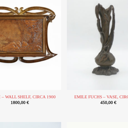
Ajouter
à la liste
d’envies
– WALL SHELF, CIRCA 1900
EMILE FUCHS – VASE, CIR
1800,00
€
450,00
€