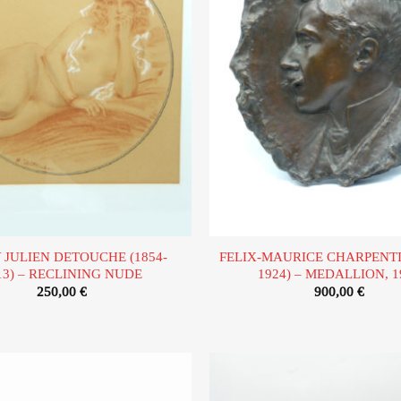
d’envies
 JULIEN DETOUCHE (1854-
FELIX-MAURICE CHARPENTIE
13) – RECLINING NUDE
1924) – MEDALLION, 1
250,00
€
900,00
€