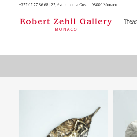
Skip
+377 97 77 86 68 | 27, Avenue de la Costa - 98000 Monaco
to
content
Trea
Ajouter
à la liste
d’envies