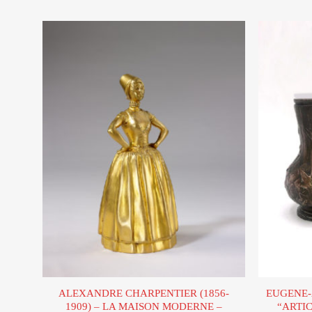
Ajouter
à la liste
d’envies
ALEXANDRE CHARPENTIER (1856-
EUGENE-
1909) – LA MAISON MODERNE –
“ARTIC