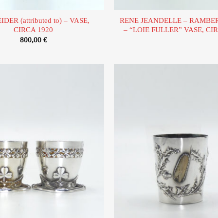
DER (attributed to) – VASE,
RENE JEANDELLE – RAMBE
CIRCA 1920
– “LOIE FULLER” VASE, CI
800,00
€
Ajouter
à la liste
d’envies