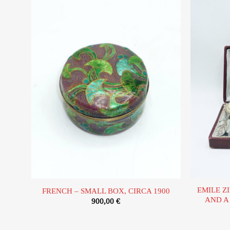
Ajouter
à la liste
d’envies
EMILE Z
FRENCH – SMALL BOX, CIRCA 1900
AND A
900,00
€