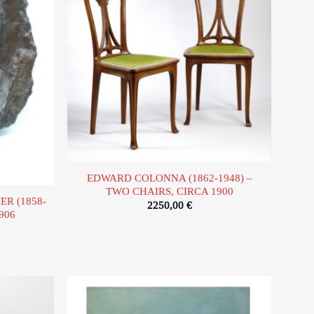
d’envies
d’envies
EDWARD COLONNA (1862-1948) –
TWO CHAIRS, CIRCA 1900
R (1858-
2250,00
€
906