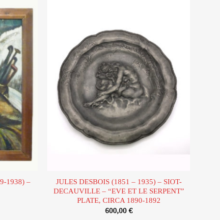
Ajouter
Ajouter
à la liste
à la liste
d’envies
d’envies
-1938) –
JULES DESBOIS (1851 – 1935) – SIOT-
DECAUVILLE – “EVE ET LE SERPENT”
PLATE, CIRCA 1890-1892
600,00
€