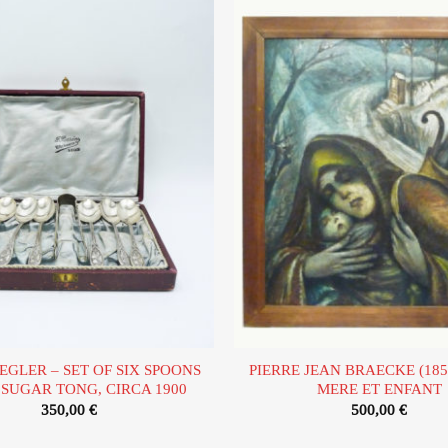
Ajouter
à la liste
d’envies
IEGLER – SET OF SIX SPOONS
PIERRE JEAN BRAECKE (1859
 SUGAR TONG, CIRCA 1900
MERE ET ENFANT
350,00
€
500,00
€