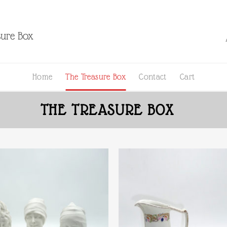
sure Box
Home
The Treasure Box
Contact
Cart
THE TREASURE BOX
Ajouter
à la liste
d’envies