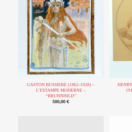
d’envies
GASTON BUSSIERE (1862-1928) –
HENRY
L’ESTAMPE MODERNE –
19
“BRUNNHILD”
500,00
€